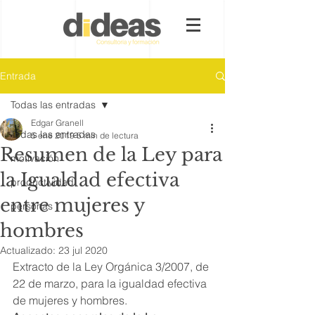
Entrada
Todas las entradas
Edgar Granell
Todas las entradas
5 ene 2019
5 min de lectura
Resumen de la Ley para
motivación
la Igualdad efectiva
productividad
entre mujeres y
personas
hombres
Actualizado:
23 jul 2020
Extracto de la Ley Orgánica 3/2007, de 
22 de marzo, para la igualdad efectiva 
de mujeres y hombres.