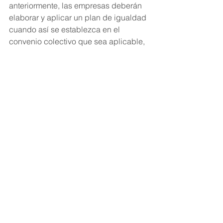
anteriormente, las empresas deberán 
elaborar y aplicar un plan de igualdad 
cuando así se establezca en el 
convenio colectivo que sea aplicable, 
y en los términos previstos en el mismo.
La elaboración e implantación de 
planes de igualdad será voluntaria 
para las demás empresas, previa 
consulta a la representación legal de 
los trabajadores y trabajadoras.
Art. 46 Ley de Igualdad
1. Los planes de igualdad de las 
empresas son un conjunto ordenado 
de medidas, adoptadas después de 
realizar un diagnóstico de situación, 
tendentes a alcanzar en la empresa la 
igualdad de trato y de oportunidades 
entre mujeres y hombres y a eliminar la 