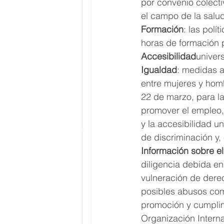
por convenio colecti
el campo de la salud
Formación
: las polí
horas de formación p
Accesibilidad
univer
Igualdad
: medidas a
entre mujeres y homb
22 de marzo, para l
promover el empleo, 
y la accesibilidad un
de discriminación y,
Información sobre e
diligencia debida e
vulneración de derec
posibles abusos com
promoción y cumplim
Organización Interna