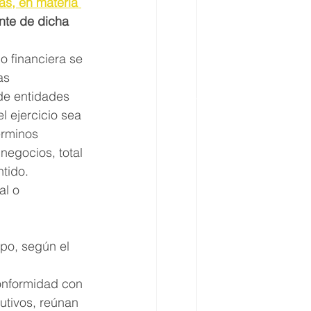
as, en materia 
ente de dicha 
o financiera se 
as 
de entidades 
 ejercicio sea 
érminos 
negocios, total 
ntido.
al o 
po, según el 
onformidad con 
utivos, reúnan 