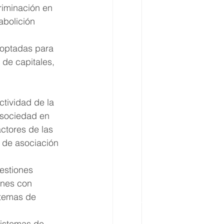
riminación en 
abolición 
optadas para 
 de capitales, 
ctividad de la 
a sociedad en 
actores de las 
 de asociación 
uestiones 
ones con 
stemas de 
sistemas de 