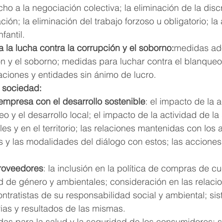
cho a la negociación colectiva; la eliminación de la disc
ión; la eliminación del trabajo forzoso u obligatorio; la 
fantil.
a la lucha contra la corrupción y el soborno:
medidas ad
ón y el soborno; medidas para luchar contra el blanqueo
ciones y entidades sin ánimo de lucro.
a sociedad:
mpresa con el desarrollo sostenible
: el impacto de la a
o y el desarrollo local; el impacto de la actividad de l
es y en el territorio; las relaciones mantenidas con los 
 y las modalidades del diálogo con estos; las acciones
roveedores
: la inclusión en la política de compras de c
d de género y ambientales; consideración en las relaci
tratistas de su responsabilidad social y ambiental; si
rias y resultados de las mismas.
as para la salud y la seguridad de los consumidores; 