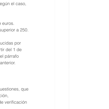
según el caso, 
e euros.
superior a 250
.
ducidas por 
ir del 1 de 
el párrafo 
anterior.
cuestiones, que 
ción, 
e verificación 