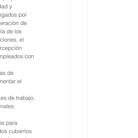
dad y 
regados por 
neración de 
ia de los 
ciones, el 
ercepción 
empleados con 
as de 
mentar el 
es de trabajo, 
nales; 
os para 
dos cubiertos 