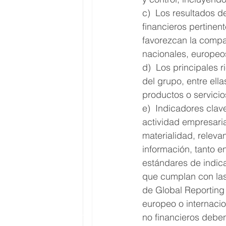
c)  Los resultados d
financieros pertinen
favorezcan la compa
nacionales, europeos
d)  Los principales 
del grupo, entre ell
productos o servicio
e)  Indicadores clav
actividad empresaria
materialidad, relevan
información, tanto e
estándares de indic
que cumplan con las 
de Global Reporting 
europeo o internacio
no financieros debe