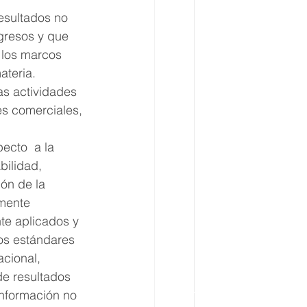
resultados no 
gresos y que 
 los marcos 
ateria.
as actividades 
es comerciales, 
ecto  a la 
bilidad, 
ión de la 
lmente 
te aplicados y 
os estándares 
cional, 
de resultados 
información no 