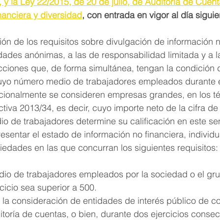
, y la Ley 22/2015, de 20 de julio, de Auditoría de Cuent
nanciera y diversidad
, con entrada en vigor al día sigui
ión de los requisitos sobre divulgación de información n
dades anónimas, a las de responsabilidad limitada y a l
cciones que, de forma simultánea, tengan la condición 
cuyo número medio de trabajadores empleados durante el
dicionalmente se consideren empresas grandes, en los t
ctiva 2013/34, es decir, cuyo importe neto de la cifra de 
o de trabajadores determine su calificación en este se
esentar el estado de información no financiera, individu
iedades en las que concurran los siguientes requisitos:
io de trabajadores empleados por la sociedad o el gru
cicio sea superior a 500.
 la consideración de entidades de interés público de c
ditoría de cuentas, o bien, durante dos ejercicios consec