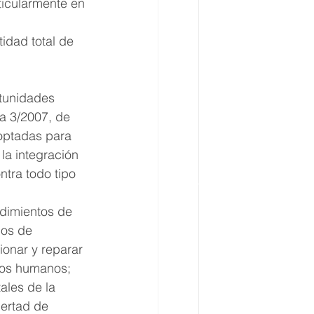
ticularmente en 
idad total de 
tunidades 
a 3/2007, de 
optadas para 
la integración 
ntra todo tipo 
dimientos de 
gos de 
onar y reparar 
hos humanos; 
les de la 
bertad de 