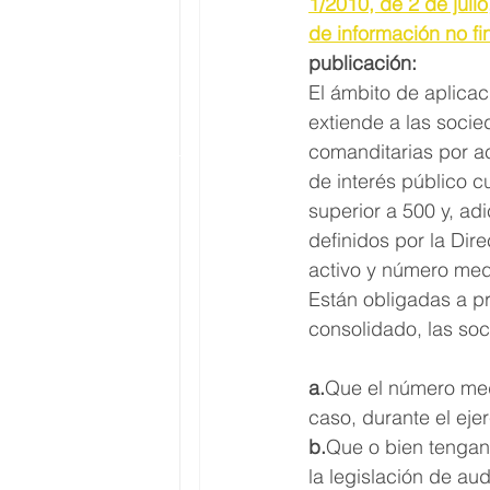
1/2010, de 2 de julio
de información no fi
publicación:
El ámbito de aplicac
extiende a las socie
comanditarias por a
de interés público 
superior a 500 y, a
definidos por la Dire
activo y número medi
Están obligadas a pr
consolidado, las soc
a.
Que el número med
caso, durante el ejer
b.
Que o bien tengan
la legislación de au