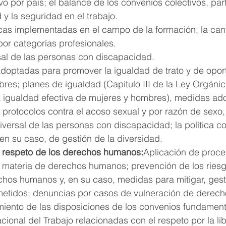
vo por país; el balance de los convenios colectivos, par
 y la seguridad en el trabajo.
ticas implementadas en el campo de la formación; la cant
or categorías profesionales.
sal de las personas con discapacidad.
doptadas para promover la igualdad de trato y de opor
res; planes de igualdad (Capítulo III de la Ley Orgánic
a igualdad efectiva de mujeres y hombres), medidas ad
protocolos contra el acoso sexual y por razón de sexo, 
iversal de las personas con discapacidad; la política co
 en su caso, de gestión de la diversidad.
l respeto de los derechos humanos:
Aplicación de proce
n materia de derechos humanos; prevención de los ries
hos humanos y, en su caso, medidas para mitigar, gesti
etidos; denuncias por casos de vulneración de derec
iento de las disposiciones de los convenios fundamenta
cional del Trabajo relacionadas con el respeto por la li