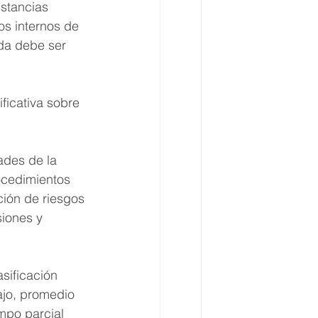
nstancias 
os internos de 
da debe ser 
ficativa sobre 
ades de la 
ocedimientos 
ción de riesgos 
siones y 
sificación 
ajo, promedio 
mpo parcial 